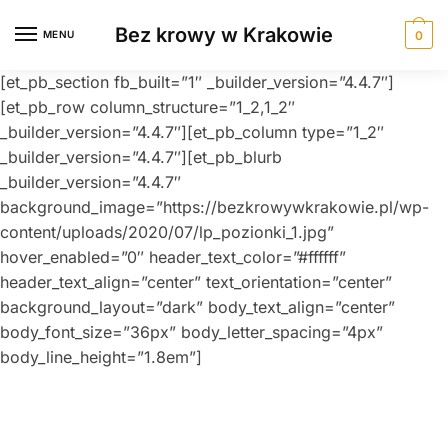
Skip
Skip
Bez krowy w Krakowie
to
to
MENU
0
navigation
content
[et_pb_section fb_built=”1″ _builder_version=”4.4.7″]
[et_pb_row column_structure=”1_2,1_2″
_builder_version=”4.4.7″][et_pb_column type=”1_2″
_builder_version=”4.4.7″][et_pb_blurb
_builder_version=”4.4.7″
background_image=”https://bezkrowywkrakowie.pl/wp-
content/uploads/2020/07/lp_pozionki_1.jpg”
hover_enabled=”0″ header_text_color=”#ffffff”
header_text_align=”center” text_orientation=”center”
background_layout=”dark” body_text_align=”center”
body_font_size=”36px” body_letter_spacing=”4px”
body_line_height=”1.8em”]