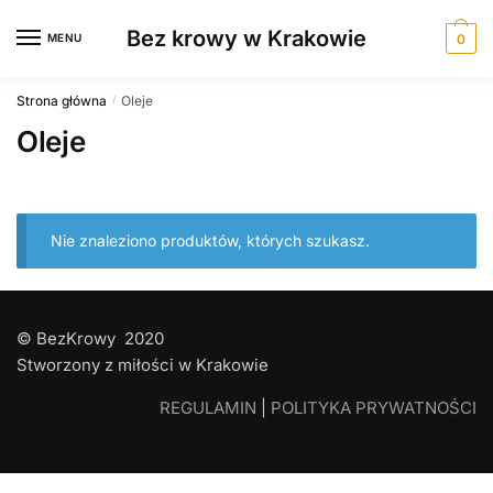
Skip
Skip
Bez krowy w Krakowie
to
to
MENU
0
navigation
content
Strona główna
Oleje
/
Oleje
Nie znaleziono produktów, których szukasz.
© BezKrowy 2020
Stworzony z miłości w Krakowie
REGULAMIN
|
POLITYKA PRYWATNOŚCI