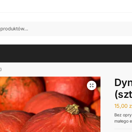
)
Dyn
(szt
15,00
z
Bez opry
małego e