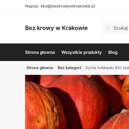
Skip
Skip
Napisz: eko@bezkrowywkrakowie.pl
to
to
navigation
content
Szukaj:
Szukaj
Bez krowy w Krakowie
Strona głowna
Wszystkie produkty
Blog
Strona główna
Bez kategorii
Dynia hokkaido BIO (szt
/
/