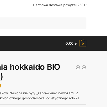
Darmowa dostawa powyżej 250zł
0,00
zł
0
ia hokkaido BIO
)
ł
sków. Nasiona nie były „zaprawiane” nawozami. Z
kologicznego gospodarstwa, od etycznego rolnika.