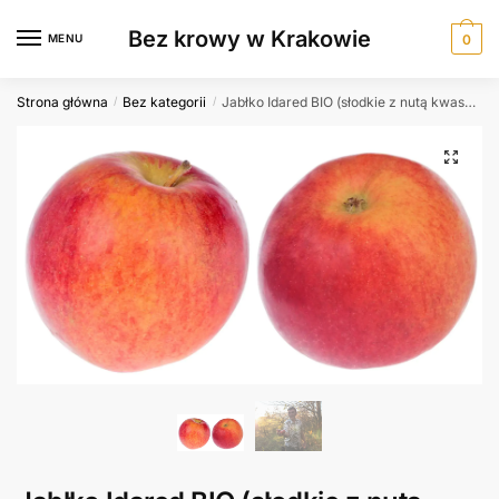
Skip
Skip
Bez krowy w Krakowie
to
to
MENU
0
navigation
content
Strona główna
Bez kategorii
Jabłko Idared BIO (słodkie z nutą kwaskowości)
/
/