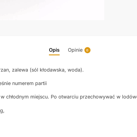
Opis
Opinie
0
zan, zalewa (sól kłodawska, woda).
eśnie numerem partii
 w chłodnym miejscu. Po otwarciu przechowywać w lodówc
g,