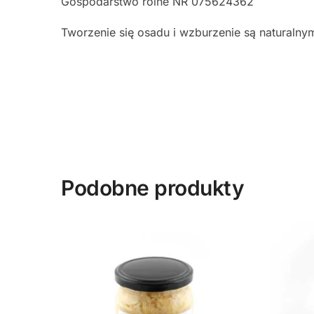
Gospodarstwo rolne NR 075624362
Tworzenie się osadu i wzburzenie są naturalny
Podobne produkty