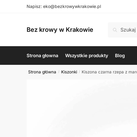
Skip
Skip
Napisz: eko@bezkrowywkrakowie.pl
to
to
navigation
content
Szukaj:
Szukaj
Bez krowy w Krakowie
Strona głowna
Wszystkie produkty
Blog
Strona główna
Kiszonki
Kiszona czarna rzepa z ma
/
/