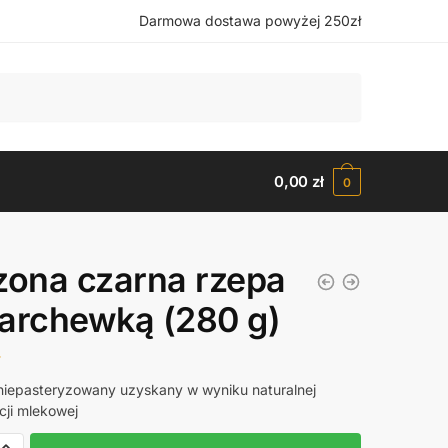
Darmowa dostawa powyżej 250zł
0,00
zł
0
zona czarna rzepa
archewką (280 g)
niepasteryzowany uzyskany w wyniku naturalnej
cji mlekowej