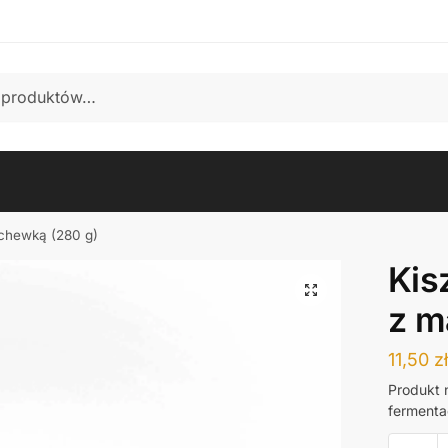
rchewką (280 g)
Kis
z m
11,50
zł
Produkt 
fermenta
ilość