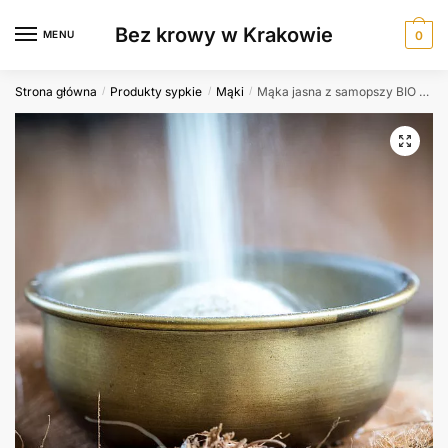
Skip
Skip
Bez krowy w Krakowie
to
to
MENU
0
navigation
content
Strona główna
Produkty sypkie
Mąki
Mąka jasna z samopszy BIO (1kg)
/
/
/