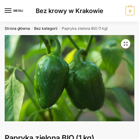
Skip
Skip
Bez krowy w Krakowie
to
to
MENU
0
navigation
content
Strona główna
Bez kategorii
Papryka zielona BIO (1 kg)
/
/
Papryka zielona BIO (1 kg)