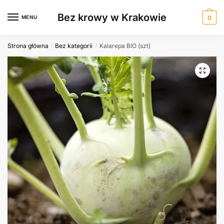
Skip
Skip
Bez krowy w Krakowie
to
to
MENU
0
navigation
content
Strona główna
Bez kategorii
Kalarepa BIO (szt)
/
/