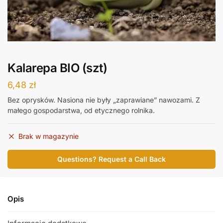
Kalarepa BIO (szt)
6,48
zł
Bez oprysków. Nasiona nie były „zaprawiane” nawozami. Z
małego gospodarstwa, od etycznego rolnika.
Brak w magazynie
Questions? Request a Call Back
Opis