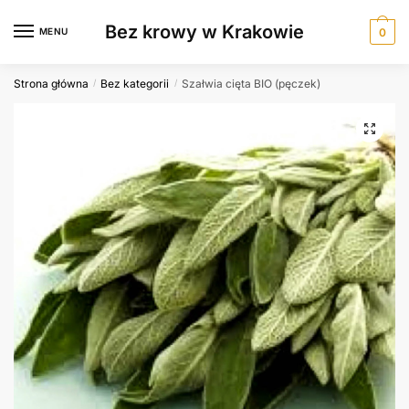
Skip
Skip
Bez krowy w Krakowie
to
to
MENU
0
navigation
content
Strona główna
Bez kategorii
Szałwia cięta BIO (pęczek)
/
/