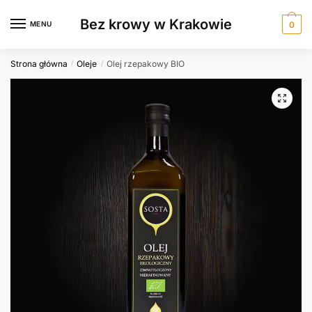
Skip
Skip
Bez krowy w Krakowie
to
to
MENU
0
navigation
content
Strona główna
Oleje
Olej rzepakowy BIO
/
/